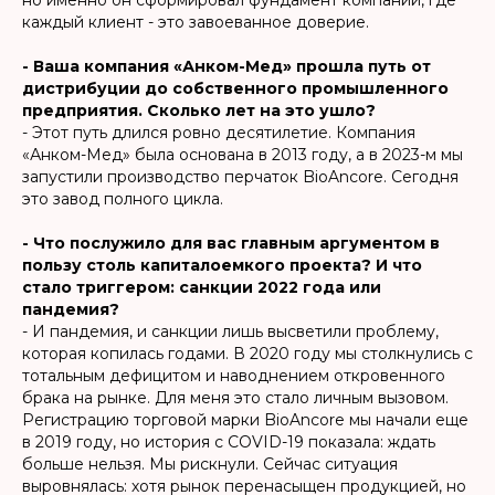
каждый клиент - это завоеванное доверие.
-
Ваша компания «Анком-Мед» прошла путь от
дистрибуции до собственного промышленного
предприятия. Сколько лет на это ушло?
- Этот путь длился ровно десятилетие. Компания
«Анком-Мед» была основана в 2013 году, а в 2023-м мы
запустили производство перчаток BioAncore. Сегодня
это завод полного цикла.
- Что послужило для вас главным аргументом в
пользу столь капиталоемкого проекта? И что
стало триггером: санкции 2022 года или
пандемия?
- И пандемия, и санкции лишь высветили проблему,
которая копилась годами. В 2020 году мы столкнулись с
тотальным дефицитом и наводнением откровенного
брака на рынке. Для меня это стало личным вызовом.
Регистрацию торговой марки BioAncore мы начали еще
в 2019 году, но история с COVID-19 показала: ждать
больше нельзя. Мы рискнули. Сейчас ситуация
выровнялась: хотя рынок перенасыщен продукцией, но