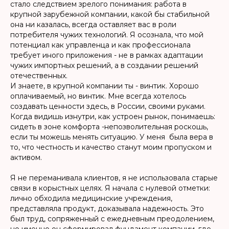
стало следствием зрелого понимания: работа в
крупной зарубежной компании, какой бы стабильной
она ни казалась, всегда оставляет вас в роли
потребителя чужих технологий. Я осознала, что мой
потенциал как управленца и как профессионала
требует иного приложения - не в рамках адаптации
чужих импортных решений, а в создании решений
отечественных.
И знаете, в крупной компании ты - винтик. Хорошо
оплачиваемый, но винтик. Мне всегда хотелось
создавать ценности здесь, в России, своими руками.
Когда видишь изнутри, как устроен рынок, понимаешь:
сидеть в зоне комфорта -непозволительная роскошь,
если ты можешь менять ситуацию. У меня была вера в
то, что честность и качество станут моим пропуском и
активом.
Я не переманивала клиентов, я не использовала старые
связи в корыстных целях. Я начала с нулевой отметки:
лично обходила медицинские учреждения,
представляла продукт, доказывала надежность. Это
был труд, сопряженный с ежедневным преодолением,
но именно он сформировал фундамент компании, где