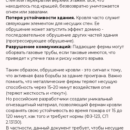
стен или перекрытий верхних этажей. Все, что
находилось под крышей, безвозвратно уничтожается
огнем или завалами.
Потеря устойчивости здания.
Кровля часто служит
связующим элементом для несущих стен. Ее
обрушение может запустить эффект домино -
последовательное обрушение других частей здания
(прогрессирующее обрушение).
Разрушение коммуникаций:
Падающие фермы могут
оборвать газовые трубы, если таковые имеются, что
приведет к утечке газа и риску нового взрыва.
Таким образом, обрушение кровли - это сигнал к тому,
что активная фаза борьбы за здание проиграна. Важно
помнить, что металлические фермы теряют несущую
способность через 15–20 минут воздействия огня
(теряют жесткость и «текут»).
Но российские разработчики создали уникальный
огнезащитный материал, позволяющий фермам кровли
сохранять свою устойчивость во время пожара от 15 до
120 минут, как того и требуют нормы (ФЗ-123, СП
2.13130).
В частности, данный документ требует, чтобы несущие