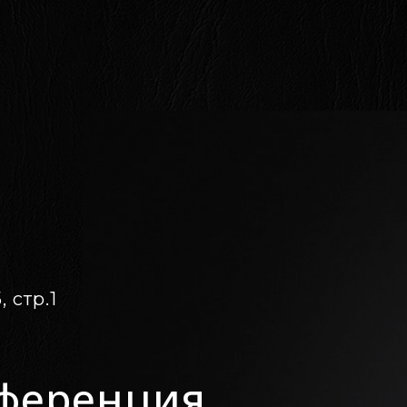
 стр.1
нференция