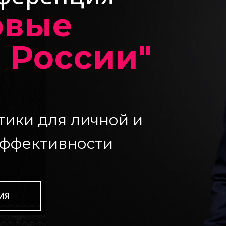
овые
России"
тики для личной и
эффективности
ИЯ